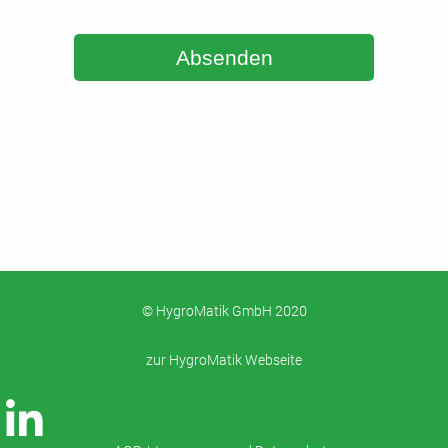
Absenden
© HygroMatik GmbH 2020
zur HygroMatik Webseite